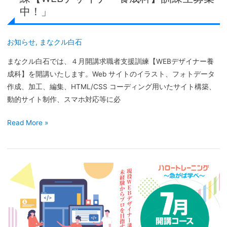
中！」
練
【WEB
デ
お知らせ
,
まなクル白石
ザ
まなクル白石では、４月開講求職者支援訓練【WEBデザイナー養
イ
成科】を開講いたします。Web サイトのイラスト、フォトデータ
ナ
作成、加工、編集、HTML/CSS コーディング用いたサイト構築、
ー
動的サイト制作、スマホ対応等に必
養
成
Read More »
科】
訓
練
生
「ま
募
な
集
ク
中！」
ル
博