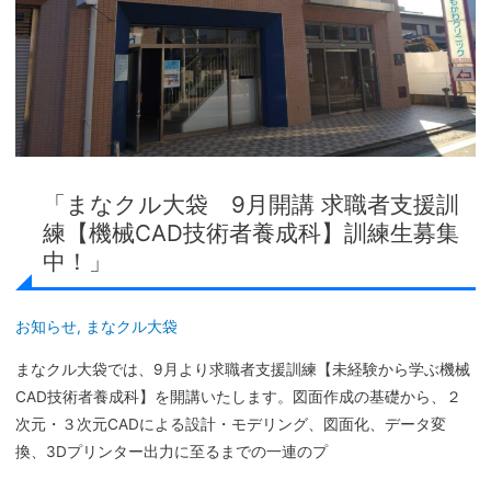
月
開
講
求
職
者
支
「まなクル大袋 9月開講 求職者支援訓
援
練【機械CAD技術者養成科】訓練生募集
訓
中！」
練
【機
械
お知らせ
,
まなクル大袋
CAD
まなクル大袋では、9月より求職者支援訓練【未経験から学ぶ機械
技
CAD技術者養成科】を開講いたします。図面作成の基礎から、２
術
次元・３次元CADによる設計・モデリング、図面化、データ変
者
換、3Dプリンター出力に至るまでの一連のプ
養
成