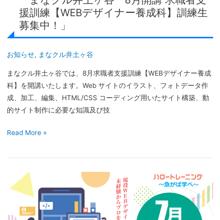
者
援訓練【WEBデザイナー養成科】訓練生
支
募集中！」
援
訓
練
お知らせ
,
まなクル井土ヶ谷
【WEB
まなクル井土ヶ谷では、8月求職者支援訓練【WEBデザイナー養成
デ
科】を開講いたします。Web サイトのイラスト、フォトデータ作
ザ
成、加工、編集、HTML/CSS コーディング用いたサイト構築、動
イ
的サイト制作に必要な知識及び技
ナ
ー
Read More »
養
成
科】
訓
「ま
練
な
生
ク
募
ル