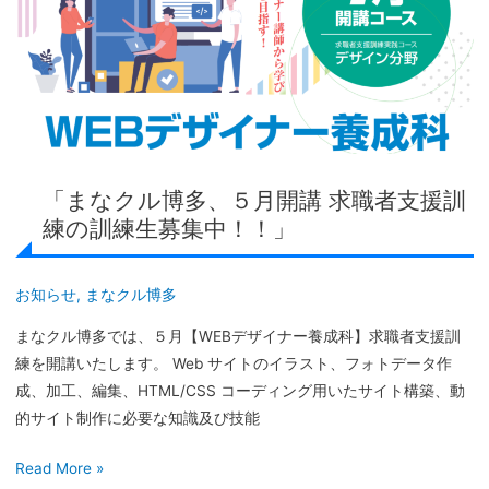
集
博
中！」
多、
５
月
開
講
求
「まなクル博多、５月開講 求職者支援訓
職
練の訓練生募集中！！」
者
支
援
お知らせ
,
まなクル博多
訓
まなクル博多では、５月【WEBデザイナー養成科】求職者支援訓
練
練を開講いたします。 Web サイトのイラスト、フォトデータ作
の
成、加工、編集、HTML/CSS コーディング用いたサイト構築、動
訓
的サイト制作に必要な知識及び技能
練
生
Read More »
募