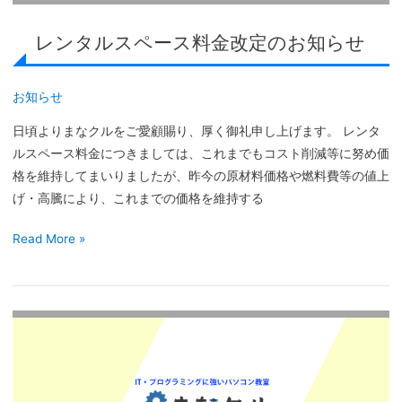
金
レンタルスペース料金改定のお知らせ
改
定
の
お知らせ
お
知
日頃よりまなクルをご愛顧賜り、厚く御礼申し上げます。 レンタ
ら
ルスペース料金につきましては、これまでもコスト削減等に努め価
せ
格を維持してまいりましたが、昨今の原材料価格や燃料費等の値上
げ・高騰により、これまでの価格を維持する
Read More »
年
末
年
始