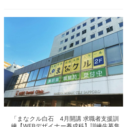
集
中！！」
「ま
な
ク
ル
白
石
4
月
開
講
求
職
者
支
「まなクル白石 4月開講 求職者支援訓
援
練【WEBデザイナー養成科】訓練生募集
訓