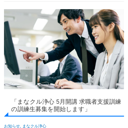
中！！」
「ま
な
ク
ル
浄
心
5
月
開
講
求
職
者
「まなクル浄心 5月開講 求職者支援訓練
支
の訓練生募集を開始します」
援
訓
お知らせ
,
まなクル浄心
練