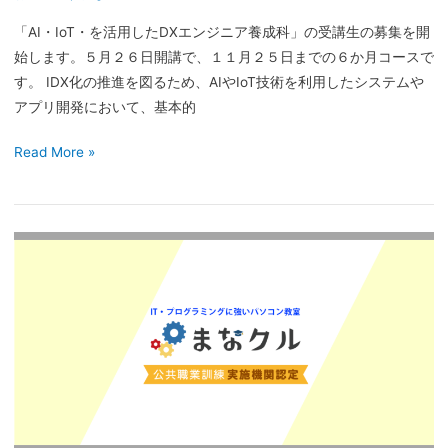
の
「AI・IoT・を活用したDXエンジニア養成科」の受講生の募集を開
訓
始します。５月２６日開講で、１１月２５日までの６か月コースで
練
す。 IDX化の推進を図るため、AIやIoT技術を利用したシステムや
生
アプリ開発において、基本的
募
集
Read More »
を
開
始
レ
し
ン
ま
タ
す」
ル
ス
ペ
ー
ス
料