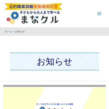
内
投
Main
容
稿
Men
を
の
ス
ペ
キ
ー
ホーム
お知らせ
ッ
ジ
プ
送
り
お知らせ
ま
な
ク
ル