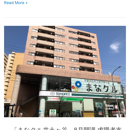
Read More »
科】
訓
練
生
「ま
募
な
集
ク
中！」
ル
井
土
ヶ
谷
8
月
開
講
求
職
「まなクル井土ヶ谷 8月開講 求職者支