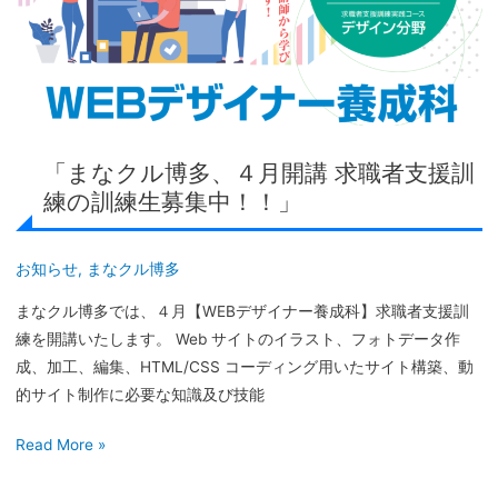
多、
４
月
開
講
求
「まなクル博多、４月開講 求職者支援訓
職
練の訓練生募集中！！」
者
支
援
お知らせ
,
まなクル博多
訓
まなクル博多では、４月【WEBデザイナー養成科】求職者支援訓
練
練を開講いたします。 Web サイトのイラスト、フォトデータ作
の
成、加工、編集、HTML/CSS コーディング用いたサイト構築、動
訓
的サイト制作に必要な知識及び技能
練
生
Read More »
募
集