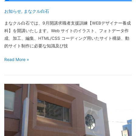
【WEB
デ
お知らせ
,
まなクル白石
ザ
まなクル白石では、9月開講求職者支援訓練【WEBデザイナー養成
イ
科】を開講いたします。Web サイトのイラスト、フォトデータ作
ナ
成、加工、編集、HTML/CSS コーディング用いたサイト構築、動
ー
的サイト制作に必要な知識及び技
養
成
Read More »
科】
訓
練
生
「ま
募
な
集
ク
中！」
ル
大
袋
9