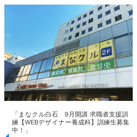
「ま
な
ク
ル
白
石
9
月
開
講
求
職
者
支
「まなクル白石 9月開講 求職者支援訓
援
練【WEBデザイナー養成科】訓練生募集
訓
中！」
練