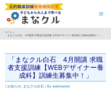
内
Post
Main
容
navigation
Men
を
ス
キ
ホーム
ッ
「まなクル白石 4月開講 求職者支援訓練【WEBデザイナー養成科】訓練生募集中！」
プ
「まなクル白石 4月開講 求職
者支援訓練【WEBデザイナー養
成科】訓練生募集中！」
/
お知らせ
,
まなクル白石
/ By
webmaster