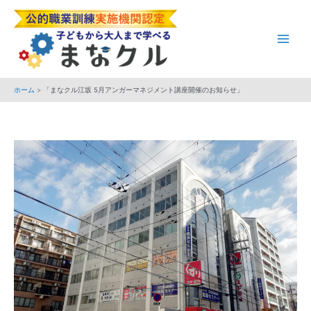
内
Post
Main
容
navigation
Men
を
ス
キ
ホーム
「まなクル江坂 5月アンガーマネジメント講座開催のお知らせ」
ッ
プ