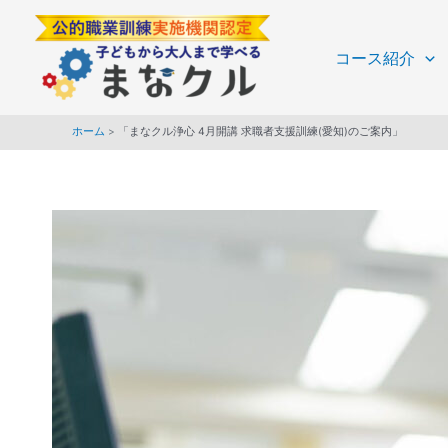
内
Post
容
navigation
コース紹介
を
ス
キ
ホーム
「まなクル浄心 4月開講 求職者支援訓練(愛知)のご案内」
ッ
プ