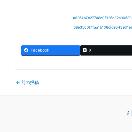
a8264b7b27748d0f326c32a90680
58e3500f71aa1b108dfd9343931e
Facebook
X
←
前の投稿
利