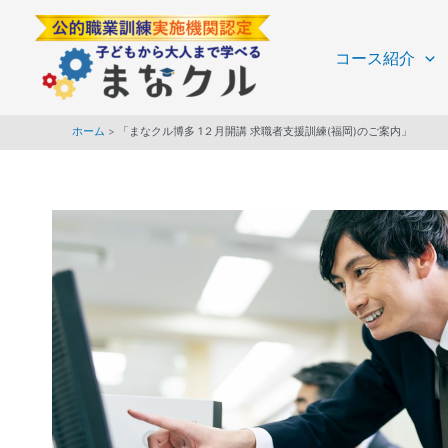
内
Post
容
navigation
コース紹介
を
ス
キ
ホーム
「まなクル博多 1２月開講 求職者支援訓練(福岡)のご案内」
ッ
プ