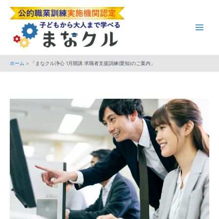
内
Post
Main
容
navigation
Men
を
ス
キ
ホーム
「まなクル浄心 1月開講 求職者支援訓練(愛知)のご案内」
ッ
プ