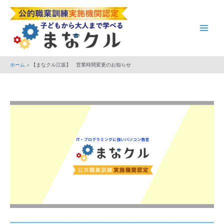
内
Post
Main
容
navigation
Men
を
ス
キ
ホーム
【まなクル江坂】 営業時間変更のお知らせ
ッ
プ