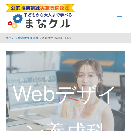
内
Main
容
Men
を
ス
キ
ホーム
求職者支援訓練
求職者支援訓練 白石
ッ
プ
Webデザイ