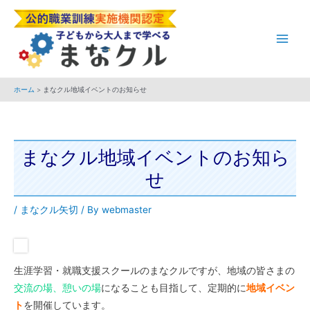
内
Post
Main
容
navigation
Men
を
ス
キ
ホーム
まなクル地域イベントのお知らせ
ッ
プ
まなクル地域イベントのお知ら
せ
/
まなクル矢切
/ By
webmaster
生涯学習・就職支援スクールのまなクルですが、地域の皆さまの
交流の場、憩いの場
になることも目指して、定期的に
地域イベン
ト
を開催しています。